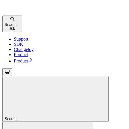
Search...
⌘
K
Support
SDK
Changelog
Product
Product
Search...