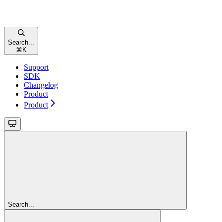
Search...
⌘
K
Support
SDK
Changelog
Product
Product
Search...