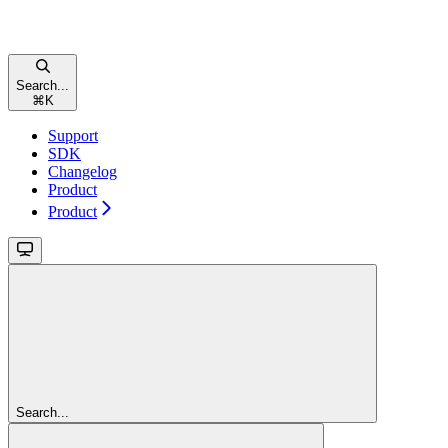
Search...
⌘
K
Support
SDK
Changelog
Product
Product
Search...