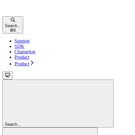
Search...
⌘
K
Support
SDK
Changelog
Product
Product
Search...