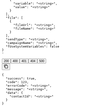
      "variable": "<string>",

      "value": "<string>"

    }

  ],

  "file": [

    {

      "fileUrl": "<string>",

      "fileName": "<string>"

    }

  ],

  "sendType": "<string>",

  "campaignName": "<string>",

  "fUseSystemVariables": false

}

'
200
400
401
404
500
{

  "success": true,

  "code": 123,

  "errorCode": "<string>",

  "message": "<string>",

  "data": {

    "contactId": "<string>"

  }

}