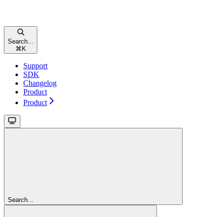
Search...
⌘
K
Support
SDK
Changelog
Product
Product
Search...