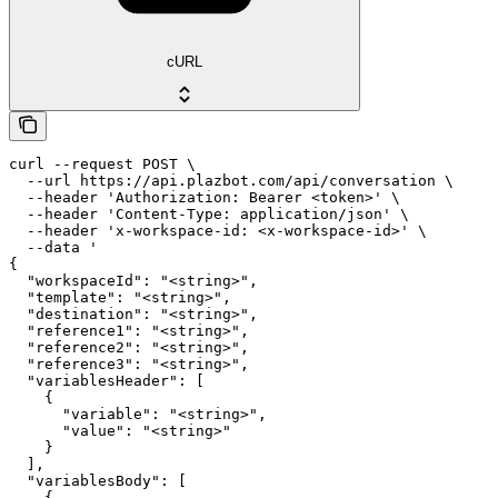
cURL
curl --request POST \

  --url https://api.plazbot.com/api/conversation \

  --header 'Authorization: Bearer <token>' \

  --header 'Content-Type: application/json' \

  --header 'x-workspace-id: <x-workspace-id>' \

  --data '

{

  "workspaceId": "<string>",

  "template": "<string>",

  "destination": "<string>",

  "reference1": "<string>",

  "reference2": "<string>",

  "reference3": "<string>",

  "variablesHeader": [

    {

      "variable": "<string>",

      "value": "<string>"

    }

  ],

  "variablesBody": [

    {
