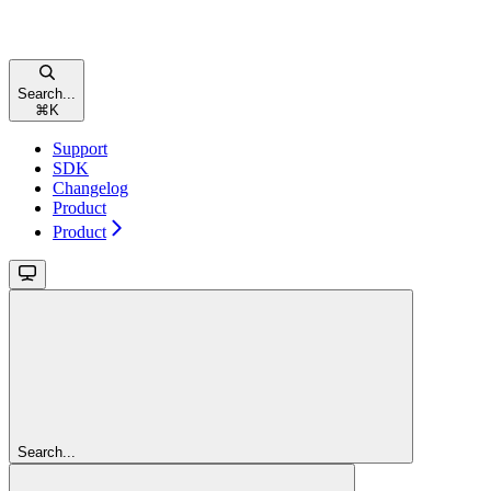
Search...
⌘
K
Support
SDK
Changelog
Product
Product
Search...