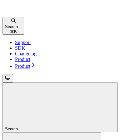
Search...
⌘
K
Support
SDK
Changelog
Product
Product
Search...