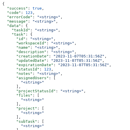
{
  "success"
: 
true
,
  "code"
: 
123
,
  "errorCode"
: 
"<string>"
,
  "message"
: 
"<string>"
,
  "data"
: {
    "taskId"
: 
"<string>"
,
    "task"
: {
      "id"
: 
"<string>"
,
      "workspaceId"
: 
"<string>"
,
      "name"
: 
"<string>"
,
      "description"
: 
"<string>"
,
      "creationDate"
: 
"2023-11-07T05:31:56Z"
,
      "updatedDate"
: 
"2023-11-07T05:31:56Z"
,
      "expirationDate"
: 
"2023-11-07T05:31:56Z"
,
      "statusId"
: 
123
,
      "notes"
: 
"<string>"
,
      "asignedUsers"
: [
        "<string>"
      ],
      "projectStatusId"
: 
"<string>"
,
      "files"
: [
        "<string>"
      ],
      "project"
: [
        "<string>"
      ],
      "subTask"
: [
        "<string>"