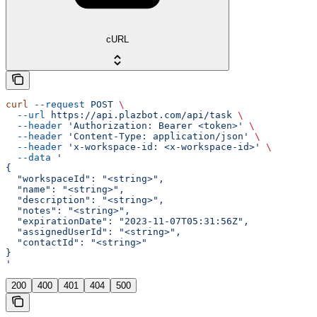
cURL
curl
 --request
 POST
 \
  --url
 https://api.plazbot.com/api/task
 \
  --header
 'Authorization: Bearer <token>'
 \
  --header
 'Content-Type: application/json'
 \
  --header
 'x-workspace-id: <x-workspace-id>'
 \
  --data
 '
{
  "workspaceId": "<string>",
  "name": "<string>",
  "description": "<string>",
  "notes": "<string>",
  "expirationDate": "2023-11-07T05:31:56Z",
  "assignedUserId": "<string>",
  "contactId": "<string>"
}
'
200
400
401
404
500