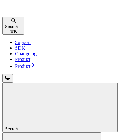
Search...
⌘
K
Support
SDK
Changelog
Product
Product
Search...