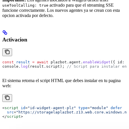
activado para que el streaming SSE
useToolCalling: true
funcione correctamente. Los nuevos agentes ya se crean con esta
opcion activada por defecto.
Activacion
const
 result
 =
 await
 plazbot
.
agent
.
enableWidget
({ 
id:
 a
console
.
log
(
result
.
script
); 
// Script para instalar en 
El sistema retorna el script HTML que debes instalar en tu pagina
web:
<
script
 id
=
"id-widget-agent-plz"
 type
=
"module"
 defer
  src
=
"https://storagelaplazbot.z13.web.core.windows.ne
</
script
>