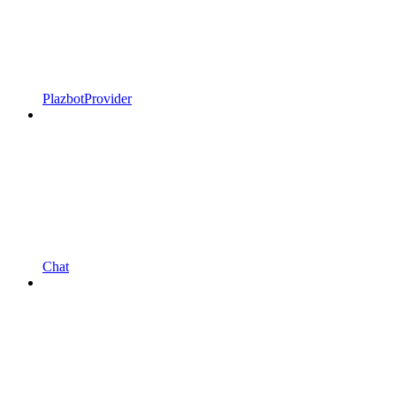
PlazbotProvider
Chat