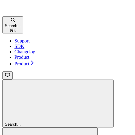
Search...
⌘
K
Support
SDK
Changelog
Product
Product
Search...