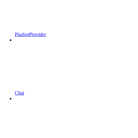
PlazbotProvider
Chat