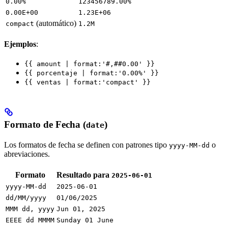
0.00%
123456789.00%
0.00E+00
1.23E+06
(automático)
compact
1.2M
Ejemplos
:
{{ amount | format:'#,##0.00' }}
{{ porcentaje | format:'0.00%' }}
{{ ventas | format:'compact' }}
Formato de Fecha (
)
date
Los formatos de fecha se definen con patrones tipo
o
yyyy-MM-dd
abreviaciones.
Formato
Resultado para
2025-06-01
yyyy-MM-dd
2025-06-01
dd/MM/yyyy
01/06/2025
MMM dd, yyyy
Jun 01, 2025
EEEE dd MMMM
Sunday 01 June