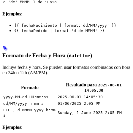
d 'de' MMMM
1 de junio
Ejemplos
:
{{ fechaNacimiento | format:'dd/MM/yyyy' }}
{{ fechaPedido | format:'d de MMMM' }}
Formato de Fecha y Hora (
)
datetime
Incluye fecha y hora. Se pueden usar formatos combinados con hora
en 24h o 12h (AM/PM).
Resultado para
2025-06-01
Formato
14:05:30
yyyy-MM-dd HH:mm:ss
2025-06-01 14:05:30
dd/MM/yyyy h:mm a
01/06/2025 2:05 PM
EEEE, d MMMM yyyy h:mm
Sunday, 1 June 2025 2:05 PM
a
Ejemplos
: