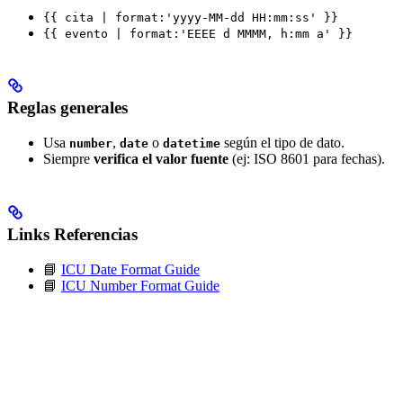
{{ cita | format:'yyyy-MM-dd HH:mm:ss' }}
{{ evento | format:'EEEE d MMMM, h:mm a' }}
Reglas generales
Usa
,
o
según el tipo de dato.
number
date
datetime
Siempre
verifica el valor fuente
(ej: ISO 8601 para fechas).
Links Referencias
📘
ICU Date Format Guide
📘
ICU Number Format Guide