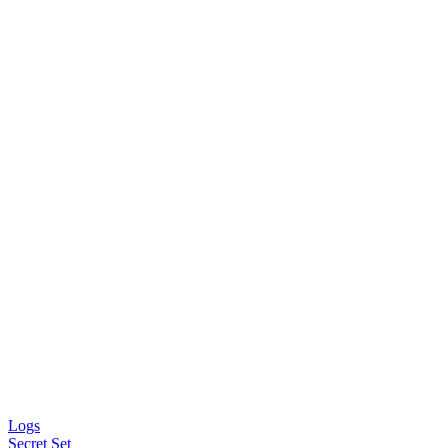
Logs
Secret Set