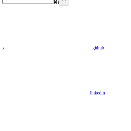
⌘
I
x
github
linkedin