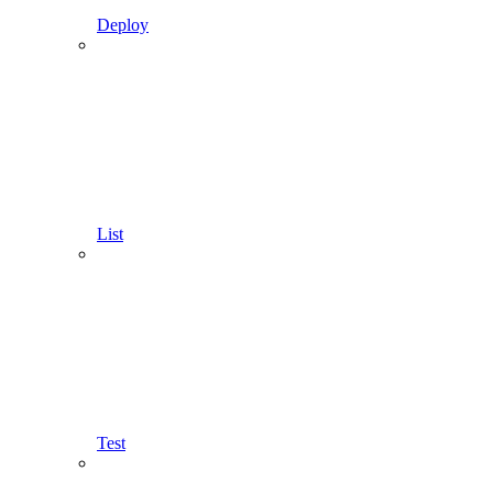
Deploy
List
Test