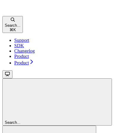
Search...
⌘
K
Support
SDK
Changelog
Product
Product
Search...