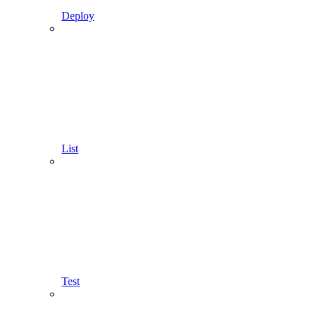
Deploy
List
Test