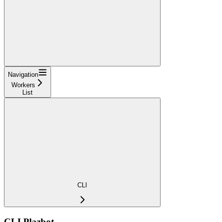
Navigation
Workers
List
CLI
CLI Plazbot