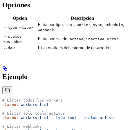
Opciones
Opcion
Descripcion
Filtra por tipo:
,
,
,
,
tool
worker
sync
schedule
--type <tipo>
.
webhook
--status
Filtra por estado:
,
,
.
active
inactive
error
<estado>
Lista workers del entorno de desarrollo.
--dev
Ejemplo
# Listar todos los workers
plazbot
 workers
 list
# Listar solo tools activos
plazbot
 workers
 list
 --type
 tool
 --status
 active
# Listar webhooks