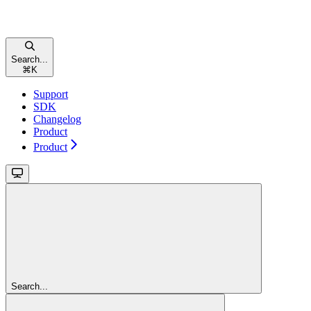
Search...
⌘
K
Support
SDK
Changelog
Product
Product
Search...